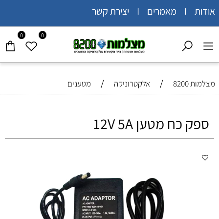
אודות I מאמרים I יצירת קשר
0
0
/
/
מצלמות 8200
אלקטרוניקה
מטענים
ספק כח מטען 12V 5A