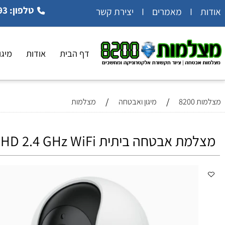
טלפון: 054-5404993
 קשר
דף הבית
אודות
מיגון ואב
/
/
8
מיגון ואבטחה
מצלמות
טחה ביתית REOLINK E1 3MP Super HD 2.4 GHz WiFi