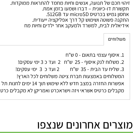
לילה עוצמתית למעקב אמין גם בחשכה מוחלטת.
אנכית 50° לכיסוי שטח רחב.
חכם של תנועה, אנשים וחיות מחמד להתראות ממוקדות.
 דו-כיוונית – דברו ושמעו בזמן אמת.
כרטיס microSD עד 512GB.
פשוטה ושימוש קל דרך אפליקציה ייעודית.
ית לבית, למשרד ולמעקב אחר ילדים וחיות מח
חים
לוחים באמצעות חברת ציטה משלוחים לכל הארץ!
ה במצב חדש ללא שימוש תוך 14 ימים לחנות תל חי 39 ת.ד 19 כפר סבא (חיוב מינ 5% או 100 שקל לפי הנמוך בינהם בהתאם לתקנות)
ים כרטיס אשראי ויזה וישראכרט ואמריקן לא מקבלים כרטיס דיינ