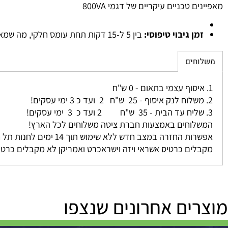
זה אינו מתאים למחשבי גיימינג חזקים, קונסולות משחק מתקדמות א
 טכניים עיקריים של דגמי 800VA
מן גיבוי טיפוסי:
בין 5 ל-15 דקות תחת עומס חלקי, מה שמאפשר זמן קצר לשמירת קבצים וכיבוי מסודר של הציוד.
חים
לוחים באמצעות חברת ציטה משלוחים לכל הארץ!
ה במצב חדש ללא שימוש תוך 14 ימים לחנות תל חי 39 ת.ד 19 כפר סבא (חיוב מינ 5% או 100 שקל לפי הנמוך בינהם בהתאם לתקנות)
ים כרטיס אשראי ויזה וישראכרט ואמריקן לא מקבלים כרטיס דיינ