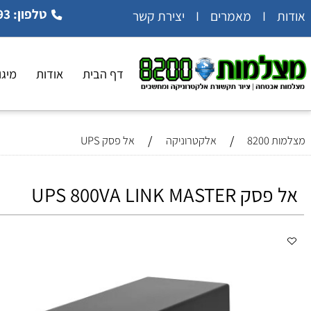
טלפון: 054-5404993
 קשר
דף הבית
אודות
מיגון ואב
/
/
8
אלקטרוניקה
אל פסק UPS
UPS 800VA LINK MA