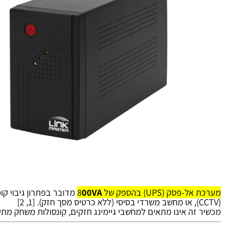
ק (UPS) בהספק של 8
00VA
מדובר בפתרון גיבוי קומפקטי
]
2
,
1
[