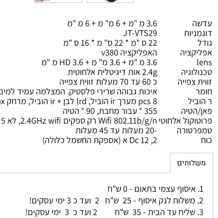
3.6 מ "מ + 6 מ" מ + 6 מ "מ
ות
JT-VTS29
22 ס "מ * 22 ס" מ * 16 ס "מ
יה
האפליקציה v380
3.6 מ "מ + 3.6 מ" מ + HD 3.6 מ "מ
גיה
2.4g אות דיגיטלית אלחוטית
פייה
כ 60 עד 70 מעלות זווית צפייה
איכות גבוהה שרירי פלסטיק. המצלמה עמיד למים
ל
8 pcs מערך ir הוביל, lrd לבן + ir הוביל, מרחק ir max ל 30 מטר
יה
355 ° עבור מחבת, 90 ° הטיה
ול אלחוטי
Wifi 802.11b/g/n רק ספקים 2.4GHz wifi, לא suprot 5 גרם wifi
ורה
-20 מעלות עד 45 מעלות
Dc 12 ,2 א (אספקת החשמל כלולה)
חים