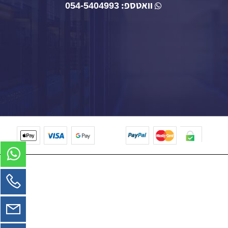
תל חי 39 כפר סבא
טלפון: 077-3454475
וואטספ:
054-5404993