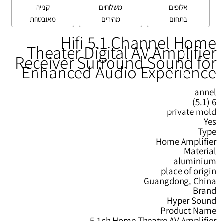
אלופים
משלוחים
קנייה
בתחום
מהירים
מאובטחת
Hifi 5.1 Channel Home
Theater Digital AV Amplifier
Receiver Surround Sound for
Enhanced Audio Experience
annel
6 (5.1)
private mold
Yes
Type
Home Amplifier
Material
aluminium
place of origin
Guangdong, China
Brand
Hyper Sound
Product Name
5.1ch Home Theatre AV Amplifier