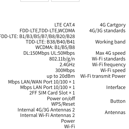
LTE CAT.4
4G Ca
FDD-LTE,TDD-LTE,WCDMA
4G/3G sta
FDD-LTE: B1/B3/B5/B7/B8/B20/B28
TDD-LTE: B38/B40/B41
Working
WCDMA: B1/B5/B8
DL:150Mbps UL:50Mbps
Max 4G 
802.11b/g/n
Wi-Fi sta
2.4GHz
Wi-Fi fre
300Mbps
Wi-Fi
up to 20dBm
Wi-Fi transmit
1 × 10/100 Mbps LAN/WAN Port
1 × 10/100 Mbps LAN Port
Int
1 × 2FF SIM Card Slot
Power on/off
B
WPS/Reset
2 Internal 4G/3G Antennas
Ant