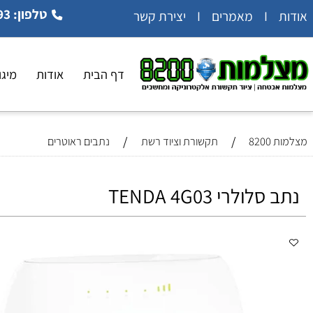
טלפון: 054-5404993
 קשר
דף הבית
אודות
מיגון ואב
/
/
8
תקשורת וציוד רשת
נתבים ראוטרים
ולרי TENDA 4G03