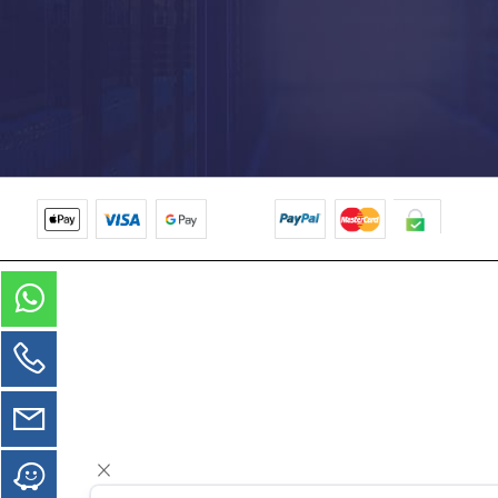
טלפון: 077-3454475
וואטספ:
054-5404993