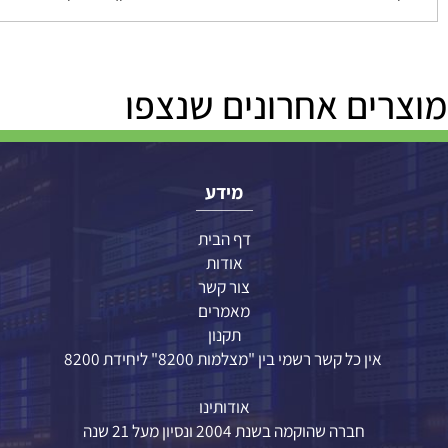
לוחים באמצעות חברת ציטה משלוחים לכל הארץ!
ה במצב חדש ללא שימוש תוך 14 ימים לחנות תל חי 39 ת.ד 19 כפר סבא (חיוב מינ 5% או 100 שקל לפי הנמוך בינהם בהתאם לתקנות)
ים כרטיס אשראי ויזה וישראכרט ואמריקן לא מקבלים כרטיס דיינ
ים אחרונים שנצפו
מידע
דף הבית
אודות
צור קשר
מאמרים
תקנון