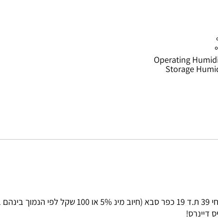
VP
Operating H
Storage 