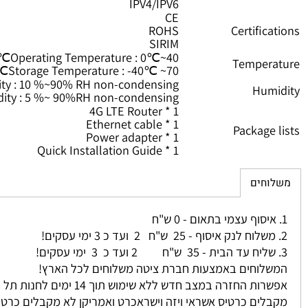
N(PPTP Client/L2TP Client/PPTP Server)
Firewall
Software fe
QOS
Upgrade firmware from local or OTA
IPV4/IPV6
CE
ROHS
Certific
SIRIM
Operating Temperature : 0℃~40℃
Temper
Storage Temperature : -40℃ ~70℃
umidity : 10 %~90% RH non-condensing
Hum
Humidity : 5 %~ 90%RH non-condensing
1 * 4G LTE Router
1 * Ethernet cable
Package
1 * Power adapter
1 * Quick Installation Guide
חים