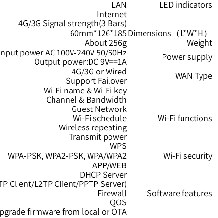
2 Internal Wi-Fi Antennas
Power
Wi-Fi
LAN
LED indi
Internet
4G/3G Signal strength(3 Bars)
185*126*60mm
Dimensions（L
About 256g
W
ter:Input power AC 100V-240V 50/60Hz
Power s
Output power:DC 9V==1A
4G/3G or Wired
WAN
Support Failover
Wi-Fi name & Wi-Fi key
Channel & Bandwidth
Guest Network
Wi-Fi schedule
Wi-Fi fun
Wireless repeating
Transmit power
WPS
WPA-PSK, WPA2-PSK, WPA/WPA2
Wi-Fi se
APP/WEB
DHCP Server